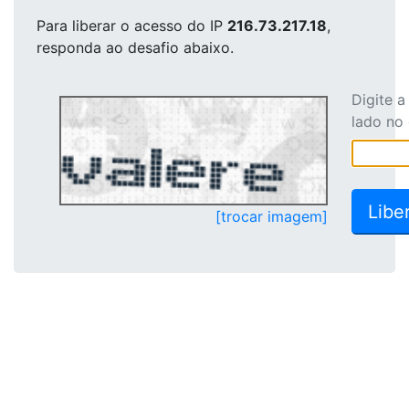
Para liberar o acesso
do IP
216.73.217.18
,
responda ao desafio abaixo.
Digite 
lado no
[trocar imagem]