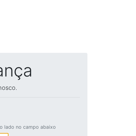
ança
nosco.
ao lado no campo abaixo