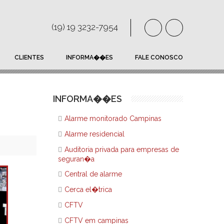
(19) 19 3232-7954
CLIENTES
INFORMA��ES
FALE CONOSCO
INFORMA��ES
Alarme monitorado Campinas
Alarme residencial
Auditoria privada para empresas de
seguran�a
Central de alarme
Cerca el�trica
CFTV
CFTV em campinas