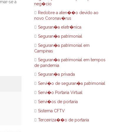
rmar-se a
neg�cio
.
Redobre a aten��o devido ao
novo Coronav�rus
Seguran�a eletr�nica
Seguran�a patrimonial
Seguran�a patrimonial em
Campinas
Seguran�a patrimonial em tempos
de pandemia
Seguran�a privada
Servi�o de seguran�a patrimonial
Servi�o Portaria Virtual
Servi�os de portaria
Sistema CFTV
Terceiriza��o de portaria