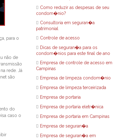
Como reduzir as despesas de seu
condom�nio?
Consultoria em seguran�a
patrimonial
Controle de acesso
a, para o
Dicas de seguran�a para os
condom�nios para este final de ano
u não de
Empresa de controle de acesso em
transmissão
Campinas
na rede. Já
rnet são
Empresa de limpeza condom�nio
Empresa de limpeza terceirizada
Empresa de portaria
Empresa de portaria eletr�nica
ento do
visa caso o
Empresa de portaria em Campinas
Empresa de seguran�a
ibir
Empresa de seguran�a em