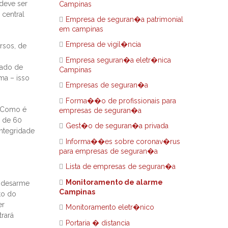
 deve ser
Campinas
 central
Empresa de seguran�a patrimonial
em campinas
Empresa de vigil�ncia
rsos, de
Empresa seguran�a eletr�nica
tado de
Campinas
ma – isso
Empresas de seguran�a
Forma��o de profissionais para
. Como é
empresas de seguran�a
a de 60
Gest�o de seguran�a privada
ntegridade
Informa��es sobre coronav�rus
para empresas de seguran�a
Lista de empresas de seguran�a
Monitoramento de alarme
e desarme
Campinas
to do
er
Monitoramento eletr�nico
trará
Portaria � distancia