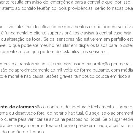
ento resulta em aviso de emergência para a central e que, por isso,
 atento ao contato telefônico, pois providências serão tomadas pela
itivos úteis na identificação de movimentos e que podem ser dive
 fundamental o cliente supervisioná-los e avisar à central caso haja
 alteração de local. Se os sensores não estiverem em perfeito es
ável, o que pode até mesmo resultar em disparos falsos para o siste
correntes de ar, que podem desestabilizar os sensores.
aixo custo a transforma no sistema mais usado na proteção perimetral
tensão de aproximadamente 10 mil volts de forma pulsante, com médi
o é moral e não causa lesões graves, tampouco coloca em risco a i
nto de alarmes
são o controle de abertura e fechamento – arme 
stema ou desativado fora do horário habitual. Ou seja, se o acionamen
 cliente para verificar se ainda há pessoas no local. Se o lugar estiv
se a desativação ocorrer fora do horário predeterminado, a central en
 do padrão de horário.