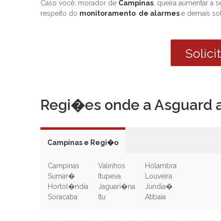
Caso você, morador de
Campinas
, queira aumentar a
respeito do
monitoramento de alarmes
e demais s
Solic
Regi�es onde a Asguard 
Campinas e Regi�o
Campinas
Valinhos
Holambra
Sumar�
Itupeva
Louveira
Hortol�ndia
Jaguari�na
Jundia�
Soracaba
Itu
Atibaia