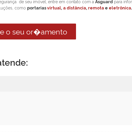
 segurança de seu imóvel, entre em contato com a
Asguard
para info
oluções, como
portarias
virtual
,
a distância
,
remota
e
eletrônica
ite o seu or�amento
atende: