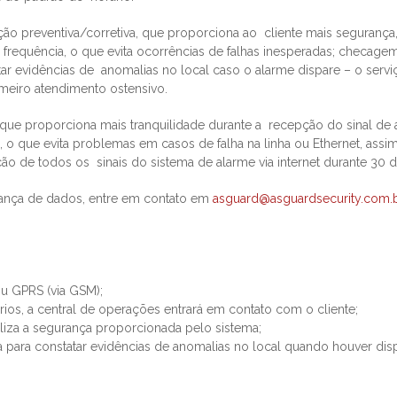
 preventiva/corretiva, que proporciona ao cliente mais segurança
frequência, o que evita ocorrências de falhas inesperadas; checag
tar evidências de anomalias no local caso o alarme dispare – o serv
imeiro atendimento ostensivo.
ue proporciona mais tranquilidade durante a recepção do sinal de 
 o que evita problemas em casos de falha na linha ou Ethernet, as
ação de todos os sinais do sistema de alarme via internet durante 30 d
dança de dados, entre em contato em
asguard@asguardsecurity.com.
ou GPRS (via GSM);
ios, a central de operações entrará em contato com o cliente;
liza a segurança proporcionada pelo sistema;
a para constatar evidências de anomalias no local quando houver dis