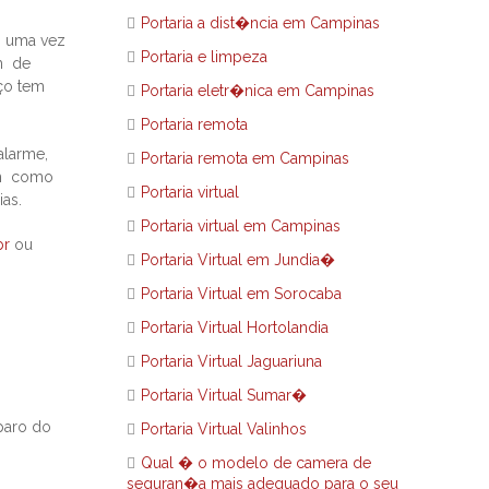
Portaria a dist�ncia em Campinas
, uma vez
Portaria e limpeza
em de
iço tem
Portaria eletr�nica em Campinas
Portaria remota
alarme,
Portaria remota em Campinas
sim como
Portaria virtual
ias.
Portaria virtual em Campinas
br
ou
Portaria Virtual em Jundia�
Portaria Virtual em Sorocaba
Portaria Virtual Hortolandia
Portaria Virtual Jaguariuna
Portaria Virtual Sumar�
paro do
Portaria Virtual Valinhos
Qual � o modelo de camera de
seguran�a mais adequado para o seu