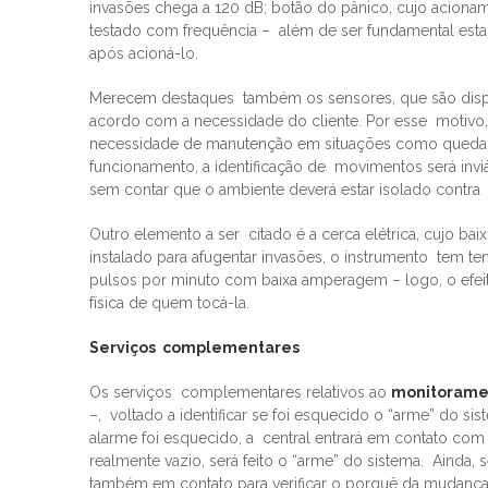
invasões chega a 120 dB; botão do pânico, cujo acionam
testado com frequência – além de ser fundamental estar
após acioná-lo.
Merecem destaques também os sensores, que são dispos
acordo com a necessidade do cliente. Por esse motivo, é
necessidade de manutenção em situações como queda ou
funcionamento, a identificação de movimentos será invi
sem contar que o ambiente deverá estar isolado contra 
Outro elemento a ser citado é a cerca elétrica, cujo b
instalado para afugentar invasões, o instrumento tem 
pulsos por minuto com baixa amperagem – logo, o efeit
física de quem tocá-la.
Serviços complementares
Os serviços complementares relativos ao
monitorame
–, voltado a identificar se foi esquecido o “arme” do si
alarme foi esquecido, a central entrará em contato com o
realmente vazio, será feito o “arme” do sistema. Ainda, 
também em contato para verificar o porquê da mudança