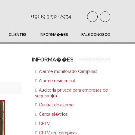
(19) 19 3232-7954
CLIENTES
INFORMA��ES
FALE CONOSCO
INFORMA��ES
Alarme monitorado Campinas
Alarme residencial
Auditoria privada para empresas de
seguran�a
Central de alarme
Cerca el�trica
CFTV
CFTV em campinas