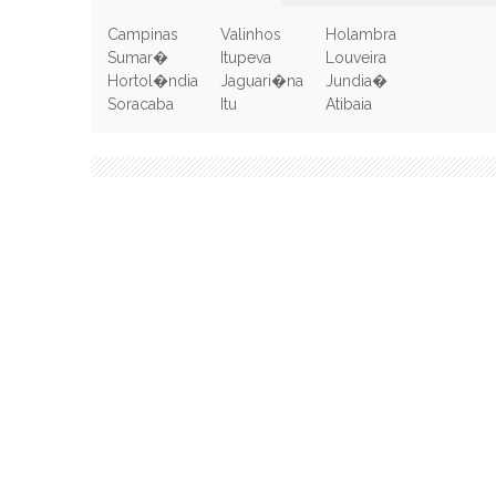
Campinas
Valinhos
Holambra
Sumar�
Itupeva
Louveira
Hortol�ndia
Jaguari�na
Jundia�
Soracaba
Itu
Atibaia