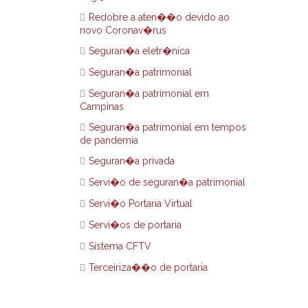
Redobre a aten��o devido ao
novo Coronav�rus
Seguran�a eletr�nica
Seguran�a patrimonial
Seguran�a patrimonial em
Campinas
Seguran�a patrimonial em tempos
de pandemia
Seguran�a privada
Servi�o de seguran�a patrimonial
Servi�o Portaria Virtual
Servi�os de portaria
Sistema CFTV
Terceiriza��o de portaria