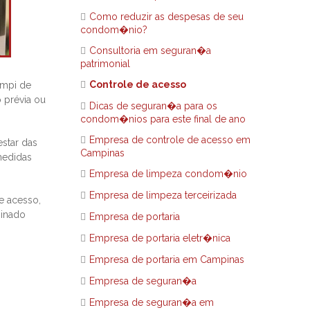
Como reduzir as despesas de seu
condom�nio?
Consultoria em seguran�a
patrimonial
Controle de acesso
ampi de
 prévia ou
Dicas de seguran�a para os
condom�nios para este final de ano
Empresa de controle de acesso em
estar das
Campinas
medidas
Empresa de limpeza condom�nio
Empresa de limpeza terceirizada
e acesso,
minado
Empresa de portaria
Empresa de portaria eletr�nica
Empresa de portaria em Campinas
Empresa de seguran�a
Empresa de seguran�a em