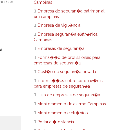
 acesso;
Campinas
Empresa de seguran�a patrimonial
em campinas
Empresa de vigil�ncia
Empresa seguran�a eletr�nica
Campinas
Empresas de seguran�a
o
.
Forma��o de profissionais para
empresas de seguran�a
Gest�o de seguran�a privada
Informa��es sobre coronav�rus
para empresas de seguran�a
Lista de empresas de seguran�a
Monitoramento de alarme Campinas
Monitoramento eletr�nico
Portaria � distancia