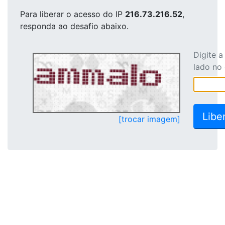
Para liberar o acesso
do IP
216.73.216.52
,
responda ao desafio abaixo.
Digite 
lado no
[trocar imagem]