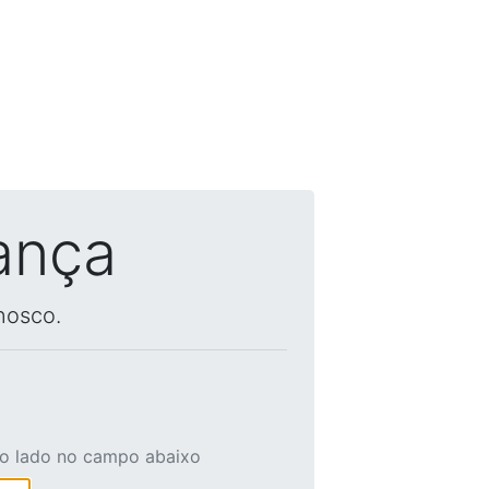
ança
nosco.
ao lado no campo abaixo