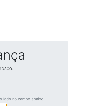
ança
nosco.
ao lado no campo abaixo